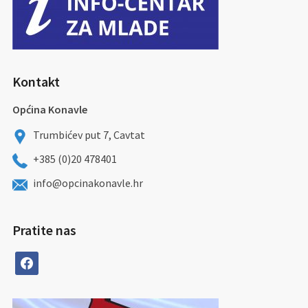
Kontakt
Općina Konavle
Trumbićev put 7, Cavtat
+385 (0)20 478401
info@opcinakonavle.hr
Pratite nas
facebook