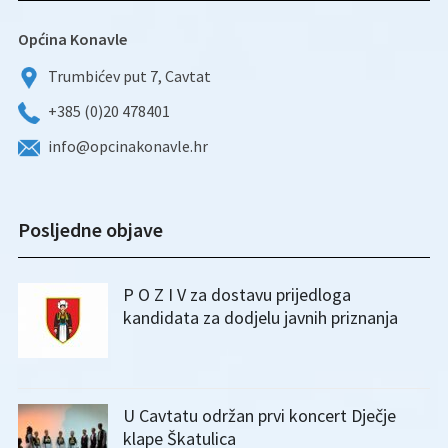
Općina Konavle
Trumbićev put 7, Cavtat
+385 (0)20 478401
info@opcinakonavle.hr
Posljedne objave
P O Z I V za dostavu prijedloga
kandidata za dodjelu javnih priznanja
U Cavtatu održan prvi koncert Dječje
klape Škatulica