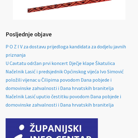
Posljednje objave
P O Z I V za dostavu prijedloga kandidata za dodjelu javnih
priznanja
U Cavtatu održan prvi koncert Dječje klape Škatulica
Načelnik Lasić i predsjednik Općinskog vijeća Ivo Simović
položili vijenac u Čilipima povodom Dana pobjede i
domovinske zahvalnosti i Dana hrvatskih branitelja
Načelnik Lasić uputio čestitku povodom Dana pobjede i
domovinske zahvalnosti i Dana hrvatskih branitelja