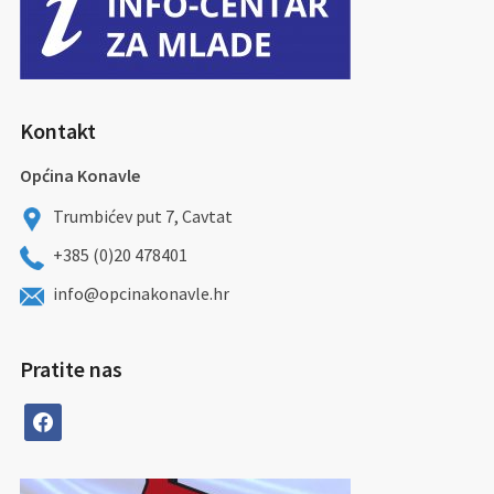
Kontakt
Općina Konavle
Trumbićev put 7, Cavtat
+385 (0)20 478401
info@opcinakonavle.hr
Pratite nas
facebook