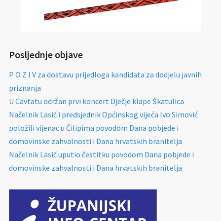
Posljednje objave
P O Z I V za dostavu prijedloga kandidata za dodjelu javnih
priznanja
U Cavtatu održan prvi koncert Dječje klape Škatulica
Načelnik Lasić i predsjednik Općinskog vijeća Ivo Simović
položili vijenac u Čilipima povodom Dana pobjede i
domovinske zahvalnosti i Dana hrvatskih branitelja
Načelnik Lasić uputio čestitku povodom Dana pobjede i
domovinske zahvalnosti i Dana hrvatskih branitelja