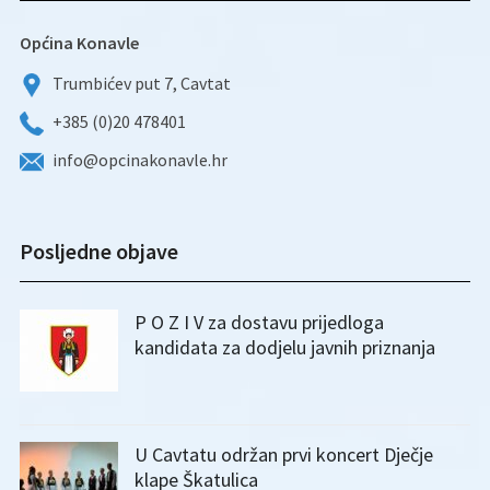
Općina Konavle
Trumbićev put 7, Cavtat
+385 (0)20 478401
info@opcinakonavle.hr
Posljedne objave
P O Z I V za dostavu prijedloga
kandidata za dodjelu javnih priznanja
U Cavtatu održan prvi koncert Dječje
klape Škatulica