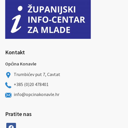
Kontakt
Općina Konavle
Trumbićev put 7, Cavtat
+385 (0)20 478401
info@opcinakonavle.hr
Pratite nas
facebook