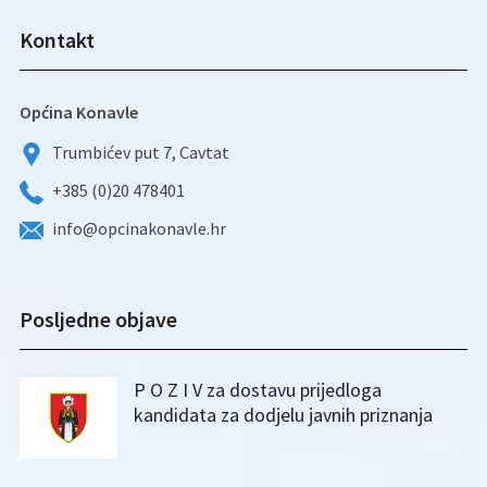
Kontakt
Općina Konavle
Trumbićev put 7, Cavtat
+385 (0)20 478401
info@opcinakonavle.hr
Posljedne objave
P O Z I V za dostavu prijedloga
kandidata za dodjelu javnih priznanja