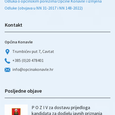
Odluka o općinskim porezima Općine Konavle i izmjena
Odluke (obvjava u NN 31-2017 i NN 148-2022)
Kontakt
Općina Konavle
Trumbićev put 7, Cavtat
+385 (0)20 478401
info@opcinakonavle.hr
Posljedne objave
P O Z I V za dostavu prijedloga
kandidata za dodjelu javnih priznanja