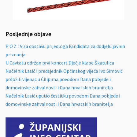
Posljednje objave
P O Z I V za dostavu prijedloga kandidata za dodjelu javnih
priznanja
U Cavtatu održan prvi koncert Dječje klape Škatulica
Načelnik Lasić i predsjednik Općinskog vijeća Ivo Simović
položili vijenac u Čilipima povodom Dana pobjede i
domovinske zahvalnosti i Dana hrvatskih branitelja
Načelnik Lasić uputio čestitku povodom Dana pobjede i
domovinske zahvalnosti i Dana hrvatskih branitelja