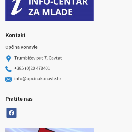
Kontakt
Općina Konavle
Trumbićev put 7, Cavtat
+385 (0)20 478401
info@opcinakonavle.hr
Pratite nas
facebook