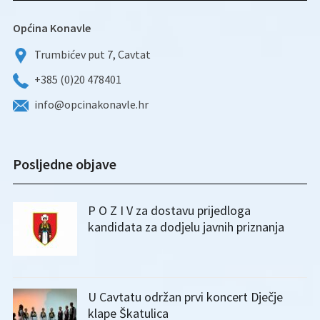
Općina Konavle
Trumbićev put 7, Cavtat
+385 (0)20 478401
info@opcinakonavle.hr
Posljedne objave
P O Z I V za dostavu prijedloga
kandidata za dodjelu javnih priznanja
U Cavtatu održan prvi koncert Dječje
klape Škatulica