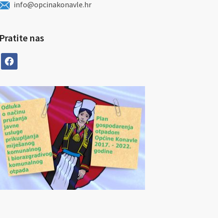
info@opcinakonavle.hr
Pratite nas
facebook