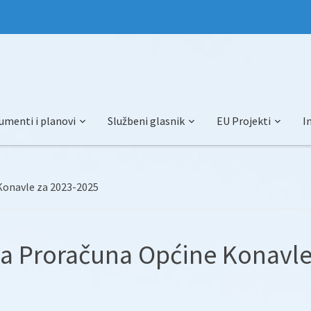
umenti i planovi
Službeni glasnik
EU Projekti
I
Konavle za 2023-2025
ga Proračuna Općine Konavl