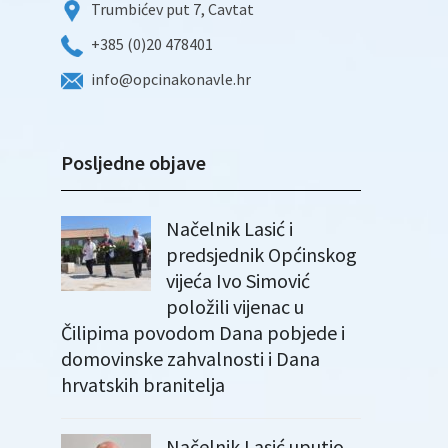
Trumbićev put 7, Cavtat
+385 (0)20 478401
info@opcinakonavle.hr
Posljedne objave
Načelnik Lasić i
predsjednik Općinskog
vijeća Ivo Simović
položili vijenac u
Čilipima povodom Dana pobjede i
domovinske zahvalnosti i Dana
hrvatskih branitelja
Načelnik Lasić uputio