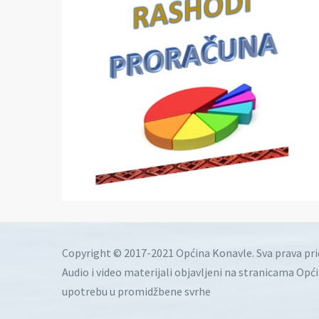
Copyright © 2017-2021 Općina Konavle. Sva prava pr
Audio i video materijali objavljeni na stranicama Opć
upotrebu u promidžbene svrhe