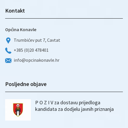
Kontakt
Općina Konavle
Trumbićev put 7, Cavtat
+385 (0)20 478401
info@opcinakonavle.hr
Posljedne objave
P O Z I V za dostavu prijedloga
kandidata za dodjelu javnih priznanja