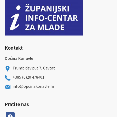
Kontakt
Općina Konavle
Trumbićev put 7, Cavtat
+385 (0)20 478401
info@opcinakonavle.hr
Pratite nas
facebook