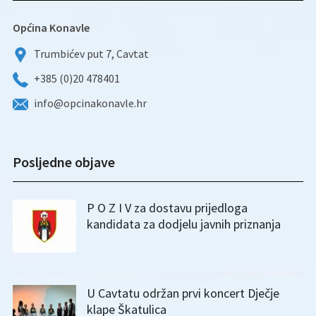
Općina Konavle
Trumbićev put 7, Cavtat
+385 (0)20 478401
info@opcinakonavle.hr
Posljedne objave
P O Z I V za dostavu prijedloga
kandidata za dodjelu javnih priznanja
U Cavtatu održan prvi koncert Dječje
klape Škatulica