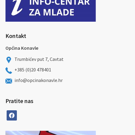
Kontakt
Općina Konavle
Trumbićev put 7, Cavtat
+385 (0)20 478401
info@opcinakonavle.hr
Pratite nas
facebook