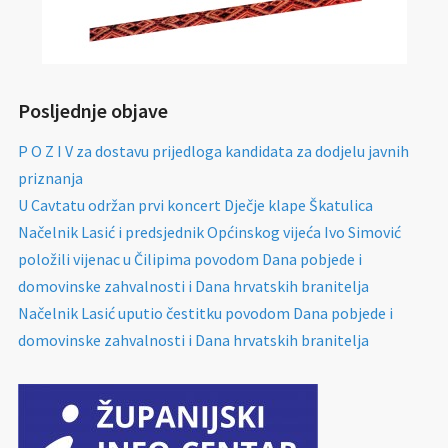
Posljednje objave
P O Z I V za dostavu prijedloga kandidata za dodjelu javnih
priznanja
U Cavtatu održan prvi koncert Dječje klape Škatulica
Načelnik Lasić i predsjednik Općinskog vijeća Ivo Simović
položili vijenac u Čilipima povodom Dana pobjede i
domovinske zahvalnosti i Dana hrvatskih branitelja
Načelnik Lasić uputio čestitku povodom Dana pobjede i
domovinske zahvalnosti i Dana hrvatskih branitelja