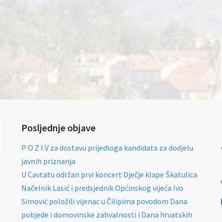
Posljednje objave
P O Z I V za dostavu prijedloga kandidata za dodjelu
javnih priznanja
U Cavtatu održan prvi koncert Dječje klape Škatulica
Načelnik Lasić i predsjednik Općinskog vijeća Ivo
Simović položili vijenac u Čilipima povodom Dana
pobjede i domovinske zahvalnosti i Dana hrvatskih