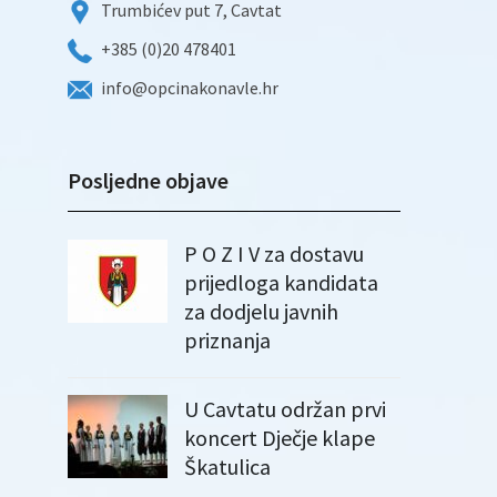
Trumbićev put 7, Cavtat
+385 (0)20 478401
info@opcinakonavle.hr
Posljedne objave
P O Z I V za dostavu
prijedloga kandidata
za dodjelu javnih
priznanja
U Cavtatu održan prvi
koncert Dječje klape
Škatulica