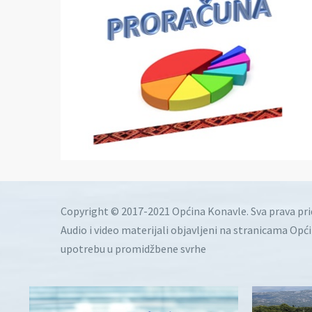
Copyright © 2017-2021 Općina Konavle. Sva prava pr
Audio i video materijali objavljeni na stranicama Opć
upotrebu u promidžbene svrhe