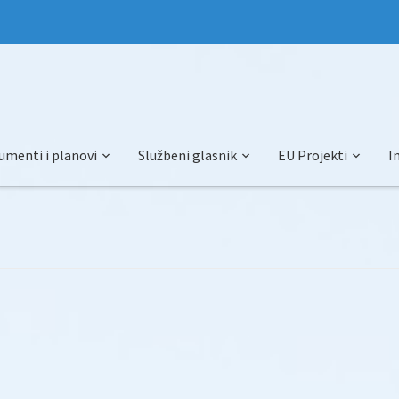
umenti i planovi
Službeni glasnik
EU Projekti
I