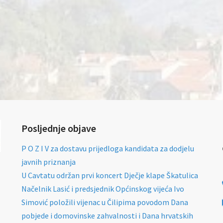
Posljednje objave
P O Z I V za dostavu prijedloga kandidata za dodjelu
javnih priznanja
U Cavtatu održan prvi koncert Dječje klape Škatulica
Načelnik Lasić i predsjednik Općinskog vijeća Ivo
Simović položili vijenac u Čilipima povodom Dana
pobjede i domovinske zahvalnosti i Dana hrvatskih