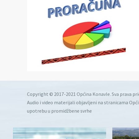
Copyright © 2017-2021 Općina Konavle. Sva prava pr
Audio i video materijali objavljeni na stranicama Opć
upotrebu u promidžbene svrhe