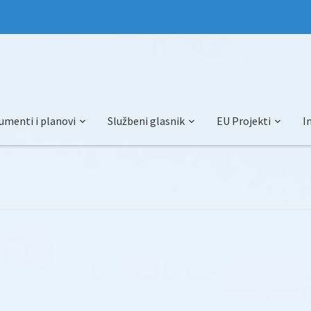
umenti i planovi
Službeni glasnik
EU Projekti
I