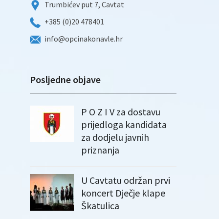
Trumbićev put 7, Cavtat
+385 (0)20 478401
info@opcinakonavle.hr
Posljedne objave
P O Z I V za dostavu
prijedloga kandidata
za dodjelu javnih
priznanja
U Cavtatu održan prvi
koncert Dječje klape
Škatulica