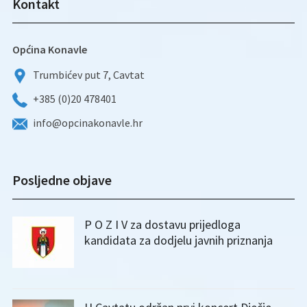
Kontakt
Općina Konavle
Trumbićev put 7, Cavtat
+385 (0)20 478401
info@opcinakonavle.hr
Posljedne objave
P O Z I V za dostavu prijedloga
kandidata za dodjelu javnih priznanja