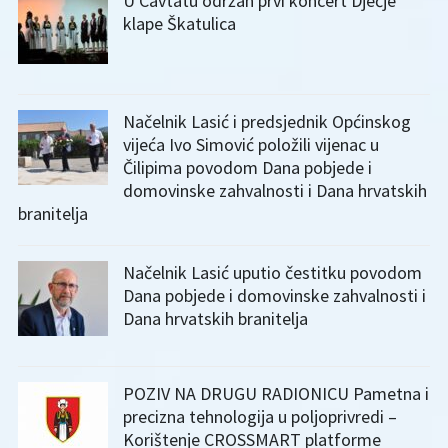
U Cavtatu održan prvi koncert Dječje
klape Škatulica
Načelnik Lasić i predsjednik Općinskog
vijeća Ivo Simović položili vijenac u
Čilipima povodom Dana pobjede i
domovinske zahvalnosti i Dana hrvatskih
branitelja
Načelnik Lasić uputio čestitku povodom
Dana pobjede i domovinske zahvalnosti i
Dana hrvatskih branitelja
POZIV NA DRUGU RADIONICU Pametna i
precizna tehnologija u poljoprivredi –
Korištenje CROSSMART platforme