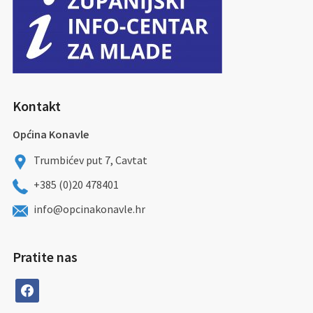
Kontakt
Općina Konavle
Trumbićev put 7, Cavtat
+385 (0)20 478401
info@opcinakonavle.hr
Pratite nas
facebook