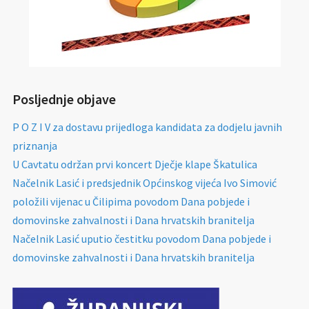
Posljednje objave
P O Z I V za dostavu prijedloga kandidata za dodjelu javnih
priznanja
U Cavtatu održan prvi koncert Dječje klape Škatulica
Načelnik Lasić i predsjednik Općinskog vijeća Ivo Simović
položili vijenac u Čilipima povodom Dana pobjede i
domovinske zahvalnosti i Dana hrvatskih branitelja
Načelnik Lasić uputio čestitku povodom Dana pobjede i
domovinske zahvalnosti i Dana hrvatskih branitelja