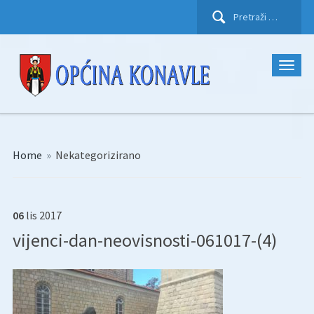
Pretraži:
Home
»
Nekategorizirano
06
lis
2017
vijenci-dan-neovisnosti-061017-(4)