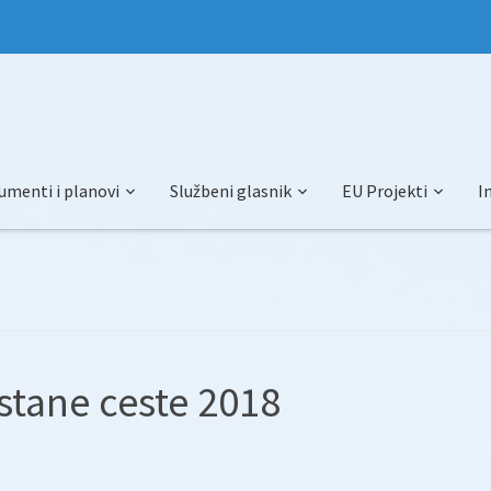
umenti i planovi
Službeni glasnik
EU Projekti
I
stane ceste 2018