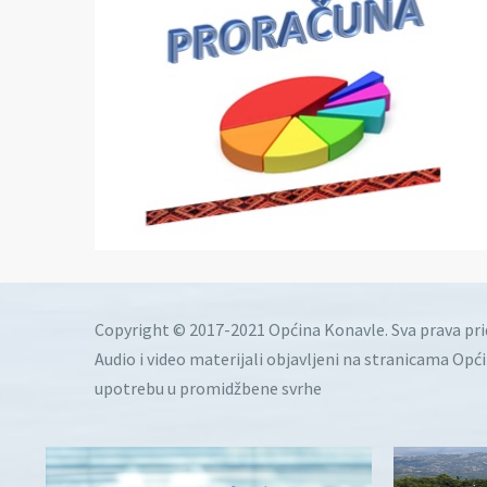
Copyright © 2017-2021 Općina Konavle. Sva prava pr
Audio i video materijali objavljeni na stranicama Opć
upotrebu u promidžbene svrhe