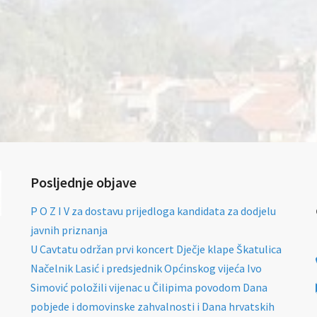
Posljednje objave
P O Z I V za dostavu prijedloga kandidata za dodjelu
javnih priznanja
U Cavtatu održan prvi koncert Dječje klape Škatulica
Načelnik Lasić i predsjednik Općinskog vijeća Ivo
Simović položili vijenac u Čilipima povodom Dana
pobjede i domovinske zahvalnosti i Dana hrvatskih