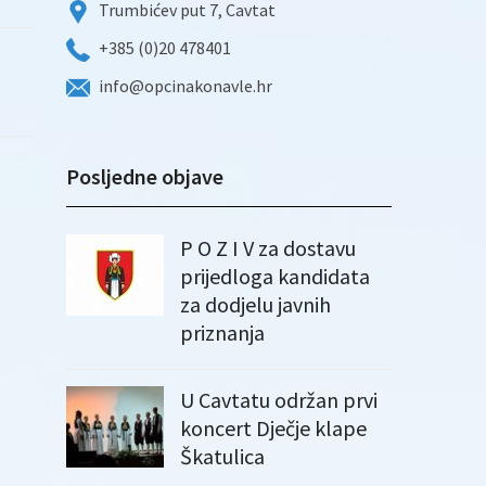
Trumbićev put 7, Cavtat
+385 (0)20 478401
info@opcinakonavle.hr
Posljedne objave
P O Z I V za dostavu
prijedloga kandidata
za dodjelu javnih
priznanja
U Cavtatu održan prvi
koncert Dječje klape
Škatulica