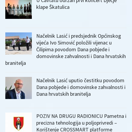
U Cavtatu održan prvi koncert Dječje
klape Škatulica
Načelnik Lasić i predsjednik Općinskog
vijeća Ivo Simović položili vijenac u
Čilipima povodom Dana pobjede i
domovinske zahvalnosti i Dana hrvatskih
branitelja
Načelnik Lasić uputio čestitku povodom
Dana pobjede i domovinske zahvalnosti i
Dana hrvatskih branitelja
POZIV NA DRUGU RADIONICU Pametna i
precizna tehnologija u poljoprivredi –
Korištenje CROSSMART platforme