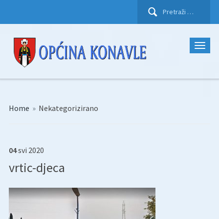
Pretraži:
Home
»
Nekategorizirano
04
svi
2020
vrtic-djeca