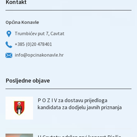
Kontakt
Općina Konavle
Trumbićev put 7, Cavtat
+385 (0)20 478401
info@opcinakonavle.hr
Posljedne objave
P O Z I V za dostavu prijedloga
kandidata za dodjelu javnih priznanja