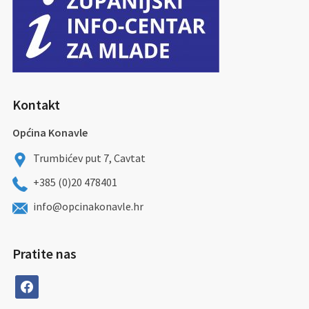
Kontakt
Općina Konavle
Trumbićev put 7, Cavtat
+385 (0)20 478401
info@opcinakonavle.hr
Pratite nas
facebook