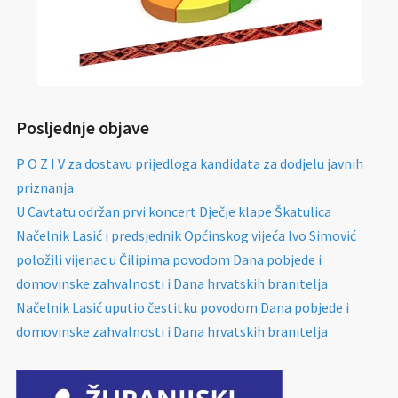
Posljednje objave
P O Z I V za dostavu prijedloga kandidata za dodjelu javnih
priznanja
U Cavtatu održan prvi koncert Dječje klape Škatulica
Načelnik Lasić i predsjednik Općinskog vijeća Ivo Simović
položili vijenac u Čilipima povodom Dana pobjede i
domovinske zahvalnosti i Dana hrvatskih branitelja
Načelnik Lasić uputio čestitku povodom Dana pobjede i
domovinske zahvalnosti i Dana hrvatskih branitelja