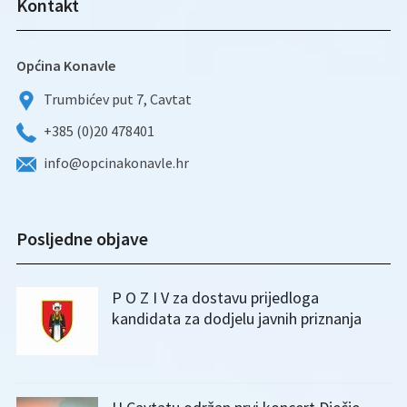
Kontakt
Općina Konavle
Trumbićev put 7, Cavtat
+385 (0)20 478401
info@opcinakonavle.hr
Posljedne objave
P O Z I V za dostavu prijedloga
kandidata za dodjelu javnih priznanja