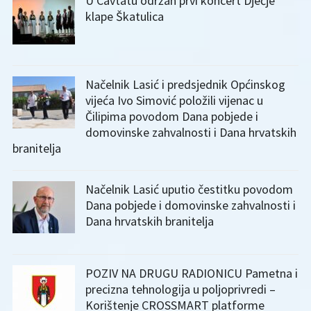
U Cavtatu održan prvi koncert Dječje
klape Škatulica
Načelnik Lasić i predsjednik Općinskog
vijeća Ivo Simović položili vijenac u
Čilipima povodom Dana pobjede i
domovinske zahvalnosti i Dana hrvatskih
branitelja
Načelnik Lasić uputio čestitku povodom
Dana pobjede i domovinske zahvalnosti i
Dana hrvatskih branitelja
POZIV NA DRUGU RADIONICU Pametna i
precizna tehnologija u poljoprivredi –
Korištenje CROSSMART platforme