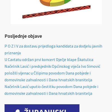
Posljednje objave
P O Z I V za dostavu prijedloga kandidata za dodjelu javnih
priznanja
U Cavtatu održan prvi koncert Dječje klape Škatulica
Načelnik Lasić i predsjednik Općinskog vijeća Ivo Simović
položili vijenac u Čilipima povodom Dana pobjede i
domovinske zahvalnosti i Dana hrvatskih branitelja
Načelnik Lasić uputio čestitku povodom Dana pobjede i
domovinske zahvalnosti i Dana hrvatskih branitelja