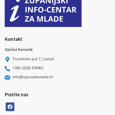
Kontakt
Općina Konavle
Trumbićev put 7, Cavtat
+385 (0)20 478401
info@opcinakonavle.hr
Pratite nas
facebook