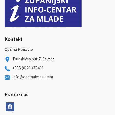
Kontakt
Općina Konavle
Trumbićev put 7, Cavtat
+385 (0)20 478401
info@opcinakonavle.hr
Pratite nas
facebook