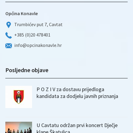
Općina Konavle
Trumbićev put 7, Cavtat
+385 (0)20 478401
info@opcinakonavle.hr
Posljedne objave
P O Z I V za dostavu prijedloga
kandidata za dodjelu javnih priznanja
U Cavtatu održan prvi koncert Dječje
klape Škatulica