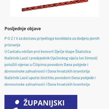
Posljednje objave
P O Z I V za dostavu prijedloga kandidata za dodjelu javnih
priznanja
U Cavtatu održan prvi koncert Dječje klape Škatulica
Načelnik Lasić i predsjednik Općinskog vijeća Ivo Simović
položili vijenac u Čilipima povodom Dana pobjede i
domovinske zahvalnosti i Dana hrvatskih branitelja
Načelnik Lasić uputio čestitku povodom Dana pobjede i
domovinske zahvalnosti i Dana hrvatskih branitelja