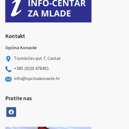
Kontakt
Općina Konavle
Trumbićev put 7, Cavtat
+385 (0)20 478401
info@opcinakonavle.hr
Pratite nas
facebook