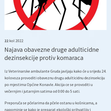
22
kol
2022
Najava obavezne druge adulticidne
dezinsekcije protiv komaraca
Iz Veterinarske ambulante Gruda javljaju kako će u srijedu 24.
kolovoza provoditi obaveznu drugu adulticidnu dezinsekciju
po mjestima Općine Konavle. Akcija ce se provoditi u
večernjim i jutarnjim satima od 0:00 do 5 sati.
Preporuča se pčelarima da pčele ostanu u košnicama, a
napominje se kako je preparat ekološki prihvatljiv i