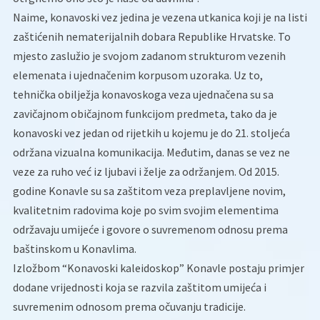
Naime, konavoski vez jedina je vezena utkanica koji je na listi
zaštićenih nematerijalnih dobara Republike Hrvatske. To
mjesto zaslužio je svojom zadanom strukturom vezenih
elemenata i ujednačenim korpusom uzoraka. Uz to,
tehnička obilježja konavoskoga veza ujednačena su sa
zavičajnom običajnom funkcijom predmeta, tako da je
konavoski vez jedan od rijetkih u kojemu je do 21. stoljeća
održana vizualna komunikacija. Međutim, danas se vez ne
veze za ruho već iz ljubavi i želje za održanjem. Od 2015.
godine Konavle su sa zaštitom veza preplavljene novim,
kvalitetnim radovima koje po svim svojim elementima
održavaju umijeće i govore o suvremenom odnosu prema
baštinskom u Konavlima.
Izložbom “Konavoski kaleidoskop” Konavle postaju primjer
dodane vrijednosti koja se razvila zaštitom umijeća i
suvremenim odnosom prema očuvanju tradicije.