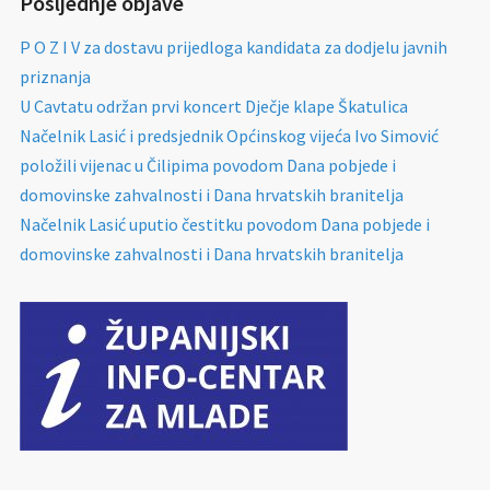
Posljednje objave
P O Z I V za dostavu prijedloga kandidata za dodjelu javnih
priznanja
U Cavtatu održan prvi koncert Dječje klape Škatulica
Načelnik Lasić i predsjednik Općinskog vijeća Ivo Simović
položili vijenac u Čilipima povodom Dana pobjede i
domovinske zahvalnosti i Dana hrvatskih branitelja
Načelnik Lasić uputio čestitku povodom Dana pobjede i
domovinske zahvalnosti i Dana hrvatskih branitelja