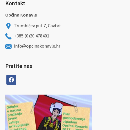
Kontakt
Općina Konavle
Trumbićev put 7, Cavtat
+385 (0)20 478401
info@opcinakonavle.hr
Pratite nas
facebook