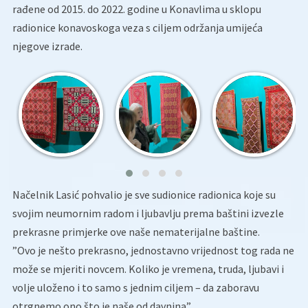
rađene od 2015. do 2022. godine u Konavlima u sklopu
radionice konavoskoga veza s ciljem održanja umijeća
njegove izrade.
Načelnik Lasić pohvalio je sve sudionice radionica koje su
svojim neumornim radom i ljubavlju prema baštini izvezle
prekrasne primjerke ove naše nematerijalne baštine.
”Ovo je nešto prekrasno, jednostavno vrijednost tog rada ne
može se mjeriti novcem. Koliko je vremena, truda, ljubavi i
volje uloženo i to samo s jednim ciljem – da zaboravu
otrgnemo ono što je naše od davnina”.