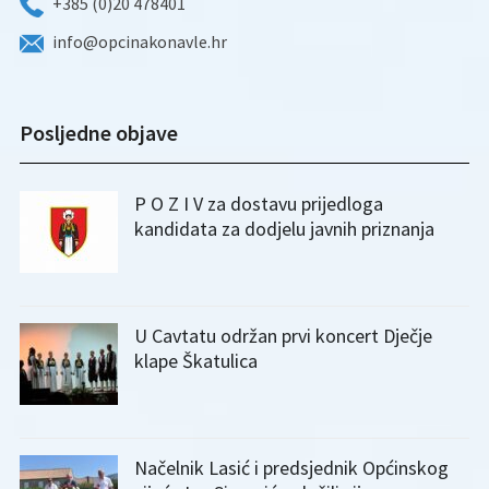
+385 (0)20 478401
info@opcinakonavle.hr
Posljedne objave
P O Z I V za dostavu prijedloga
kandidata za dodjelu javnih priznanja
U Cavtatu održan prvi koncert Dječje
klape Škatulica
Načelnik Lasić i predsjednik Općinskog