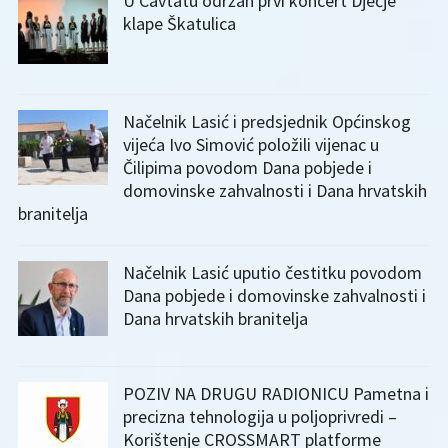
U Cavtatu održan prvi koncert Dječje
klape Škatulica
Načelnik Lasić i predsjednik Općinskog
vijeća Ivo Simović položili vijenac u
Čilipima povodom Dana pobjede i
domovinske zahvalnosti i Dana hrvatskih
branitelja
Načelnik Lasić uputio čestitku povodom
Dana pobjede i domovinske zahvalnosti i
Dana hrvatskih branitelja
POZIV NA DRUGU RADIONICU Pametna i
precizna tehnologija u poljoprivredi –
Korištenje CROSSMART platforme