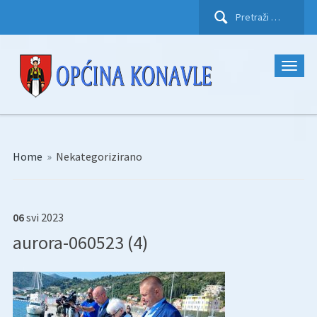
Pretraži:
Home
»
Nekategorizirano
06
svi
2023
aurora-060523 (4)