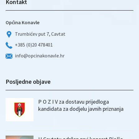
Kontakt
Općina Konavle
Trumbićev put 7, Cavtat
+385 (0)20 478401
info@opcinakonavle.hr
Posljedne objave
P O Z I V za dostavu prijedloga
kandidata za dodjelu javnih priznanja