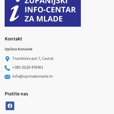
Kontakt
Općina Konavle
Trumbićev put 7, Cavtat
+385 (0)20 478401
info@opcinakonavle.hr
Pratite nas
facebook