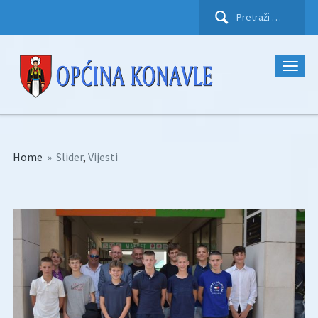
Pretraži:
Home
»
Slider
,
Vijesti