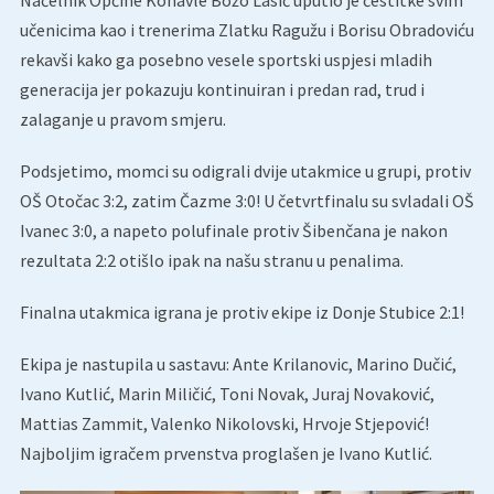
Načelnik Općine Konavle Božo Lasić uputio je čestitke svim
učenicima kao i trenerima Zlatku Ragužu i Borisu Obradoviću
rekavši kako ga posebno vesele sportski uspjesi mladih
generacija jer pokazuju kontinuiran i predan rad, trud i
zalaganje u pravom smjeru.
Podsjetimo, momci su odigrali dvije utakmice u grupi, protiv
OŠ Otočac 3:2, zatim Čazme 3:0! U četvrtfinalu su svladali OŠ
Ivanec 3:0, a napeto polufinale protiv Šibenčana je nakon
rezultata 2:2 otišlo ipak na našu stranu u penalima.
Finalna utakmica igrana je protiv ekipe iz Donje Stubice 2:1!
Ekipa je nastupila u sastavu: Ante Krilanovic, Marino Dučić,
Ivano Kutlić, Marin Miličić, Toni Novak, Juraj Novaković,
Mattias Zammit, Valenko Nikolovski, Hrvoje Stjepović!
Najboljim igračem prvenstva proglašen je Ivano Kutlić.