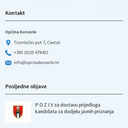
Kontakt
Općina Konavle
Trumbićev put 7, Cavtat
+385 (0)20 478401
info@opcinakonavle.hr
Posljedne objave
P O Z I V za dostavu prijedloga
kandidata za dodjelu javnih priznanja