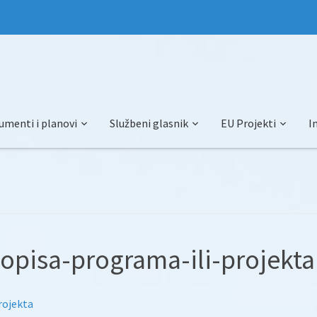
umenti i planovi
Službeni glasnik
EU Projekti
I
-opisa-programa-ili-projekta
rojekta