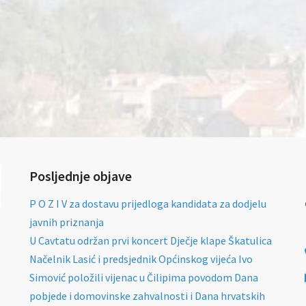
Posljednje objave
P O Z I V za dostavu prijedloga kandidata za dodjelu
javnih priznanja
U Cavtatu održan prvi koncert Dječje klape Škatulica
Načelnik Lasić i predsjednik Općinskog vijeća Ivo
Simović položili vijenac u Čilipima povodom Dana
pobjede i domovinske zahvalnosti i Dana hrvatskih