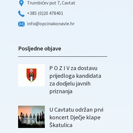
Trumbićev put 7, Cavtat
+385 (0)20 478401
info@opcinakonavle.hr
Posljedne objave
P O Z I V za dostavu
prijedloga kandidata
za dodjelu javnih
priznanja
U Cavtatu održan prvi
koncert Dječje klape
Škatulica