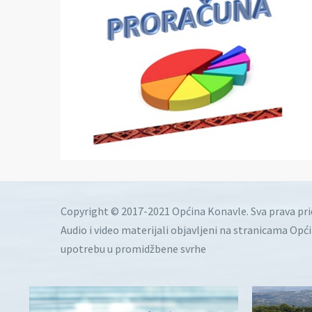
Copyright © 2017-2021 Općina Konavle. Sva prava pr
Audio i video materijali objavljeni na stranicama Opć
upotrebu u promidžbene svrhe