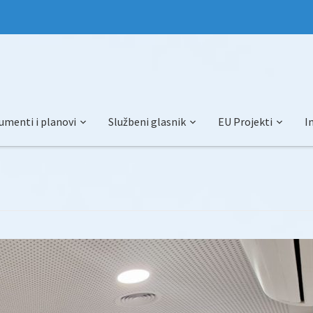
umenti i planovi
Službeni glasnik
EU Projekti
I