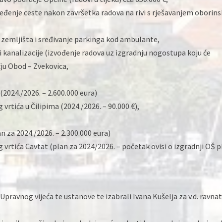
uređenje ceste nakon završetka radova na rivi s rješavanjem oborin
p zemljišta i sređivanje parkinga kod ambulante,
 kanalizacije (izvođenje radova uz izgradnju nogostupa koju će
čju Obod – Zvekovica,
2024./2026. – 2.600.000 eura)
 vrtića u Čilipima (2024./2026. – 90.000 €),
an za 2024./2026. – 2.300.000 eura)
 vrtića Cavtat (plan za 2024/2026. – početak ovisi o izgradnji OŠ p
g Upravnog vijeća te ustanove te izabrali Ivana Kušelja za v.d. ravnat