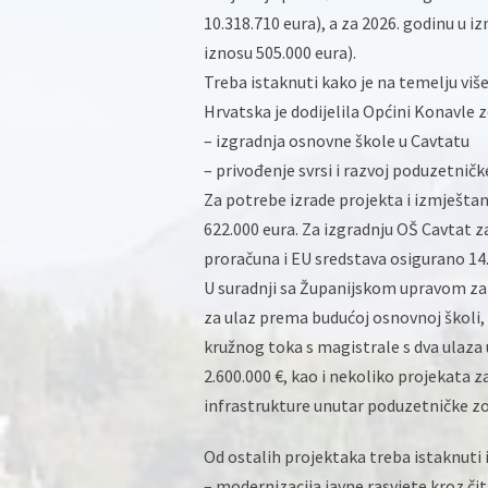
10.318.710 eura), a za 2026. godinu u iz
iznosu 505.000 eura).
Treba istaknuti kako je na temelju vi
Hrvatska je dodijelila Općini Konavle z
– izgradnja osnovne škole u Cavtatu
– privođenje svrsi i razvoj poduzetničk
Za potrebe izrade projekta i izmješta
622.000 eura. Za izgradnju OŠ Cavtat za
proračuna i EU sredstava osigurano 14.
U suradnji sa Županijskom upravom za c
za ulaz prema budućoj osnovnoj školi, a
kružnog toka s magistrale s dva ulaza 
2.600.000 €, kao i nekoliko projekata 
infrastrukture unutar poduzetničke zon
Od ostalih projektaka treba istaknuti i
– modernizacija javne rasvjete kroz čit