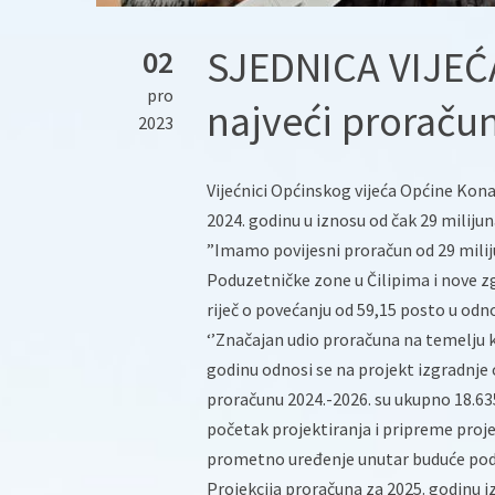
SJEDNICA VIJEĆ
02
pro
najveći proraču
2023
Vijećnici Općinskog vijeća Općine Kona
2024. godinu u iznosu od čak 29 milijun
”Imamo povijesni proračun od 29 milij
Poduzetničke zone u Čilipima i nove zg
riječ o povećanju od 59,15 posto u odn
‘’Značajan udio proračuna na temelju ko
godinu odnosi se na projekt izgradnje 
proračunu 2024.-2026. su ukupno 18.635
početak projektiranja i pripreme proj
prometno uređenje unutar buduće poduz
Projekcija proračuna za 2025. godinu iz