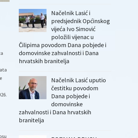
Načelnik Lasić i
predsjednik Općinskog
vijeća Ivo Simović
položili vijenac u
Čilipima povodom Dana pobjede i
domovinske zahvalnosti i Dana
za
hrvatskih branitelja
kata
je
Načelnik Lasić uputio
čestitku povodom
026.
Dana pobjede i
domovinske
zahvalnosti i Dana hrvatskih
branitelja
nosu