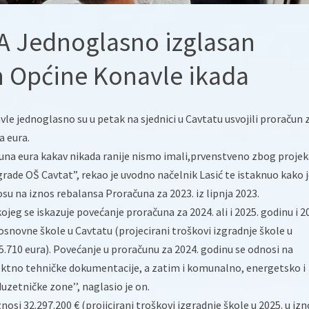
A Jednoglasno izglasan
n Općine Konavle ikada
vle jednoglasno su u petak na sjednici u Cavtatu usvojili proračun 
a eura.
una eura kakav nikada ranije nismo imali,prvenstveno zbog proje
rade OŠ Cavtat”, rekao je uvodno načelnik Lasić te istaknuo kako 
osu na iznos rebalansa Proračuna za 2023. iz lipnja 2023.
jeg se iskazuje povećanje proračuna za 2024. ali i 2025. godinu i 2
osnovne škole u Cavtatu (projecirani troškovi izgradnje škole u
.710 eura). Povećanje u proračunu za 2024. godinu se odnosi na
ektno tehničke dokumentacije, a zatim i komunalno, energetsko i
etničke zone’’, naglasio je on.
nosi 32.297.200 € (projicirani troškovi izgradnje škole u 2025. u iz