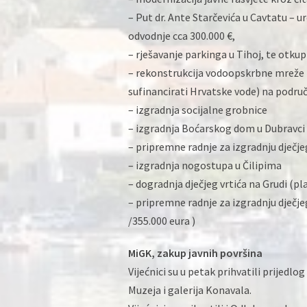
– Put dr. Ante Starčevića u Cavtatu – 
odvodnje cca 300.000 €,
– rješavanje parkinga u Tihoj, te otku
– rekonstrukcija vodoopskrbne mreže i
sufinancirati Hrvatske vode) na podru
– izgradnja socijalne grobnice
– izgradnja Boćarskog dom u Dubravci (
– pripremne radnje za izgradnju dječjeg
– izgradnja nogostupa u Čilipima
– dogradnja dječjeg vrtića na Grudi (pl
– pripremne radnje za izgradnju dječjeg
/355.000 eura )
MiGK, zakup javnih površina
Vijećnici su u petak prihvatili prijedlo
Muzeja i galerija Konavala.