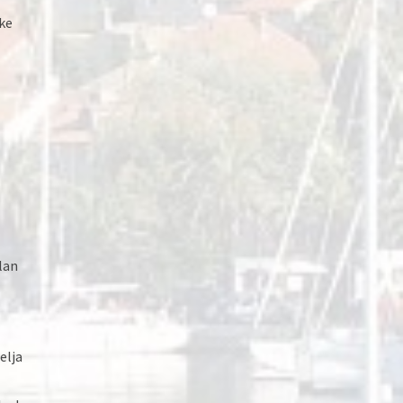
ske
lan
elja