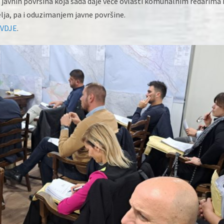
upu javnih površina koja sada daje veće ovlasti komunalnim redarima
lja, pa i oduzimanjem javne površine.
VDJE
.