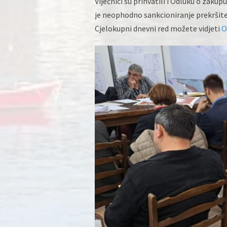
Vijećnici su prihvatili i Odluku o zak
je neophodno sankcioniranje prekršite
Cjelokupni dnevni red možete vidjeti
O