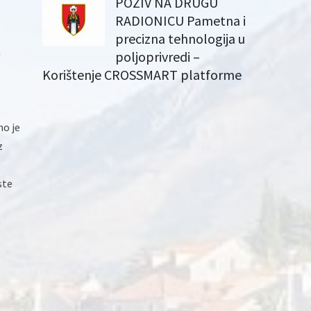
POZIV NA DRUGU
RADIONICU Pametna i
precizna tehnologija u
a
poljoprivredi –
Korištenje CROSSMART platforme
no je
z
ste
a