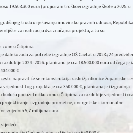
nosu 19.503.300 eura (projicirani troškovi izgradnje škole u 2025. u
šegodišnjeg truda u rješavanju imovinsko pravnih odnosa, Republik
emljište za realizaciju dva značajna projekta, a to su:
e zone u Čilipima
nje dalekovoda za potrebe izgradnje OŠ Cavtat u 2023./24 predviđe
 razdoblje 2024.-2026. planirano je cca 18.500.000 eura od čega je i
404.000 €.
este napravit će se rekonstrukcija raskrižja dionice županijske ce
 vrijednost tog projekta je cca 350.000 €, planirana je i izgradnja
u buduću poduzetničku zonu u Čilipima za razdoblje vrijednosti cc
za projektiranje i izgradnju prometne, energetske i komunalne
e vrijednih 5,7 milijuna eura.
 sljedeće:
avo područje Općine (radovi u tijeku) cca 650.000 €,