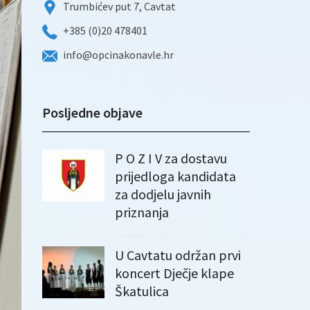
Trumbićev put 7, Cavtat
+385 (0)20 478401
info@opcinakonavle.hr
Posljedne objave
P O Z I V za dostavu
prijedloga kandidata
za dodjelu javnih
priznanja
U Cavtatu održan prvi
koncert Dječje klape
Škatulica