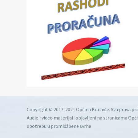
Copyright © 2017-2021 Općina Konavle. Sva prava pr
Audio i video materijali objavljeni na stranicama Opć
upotrebu u promidžbene svrhe