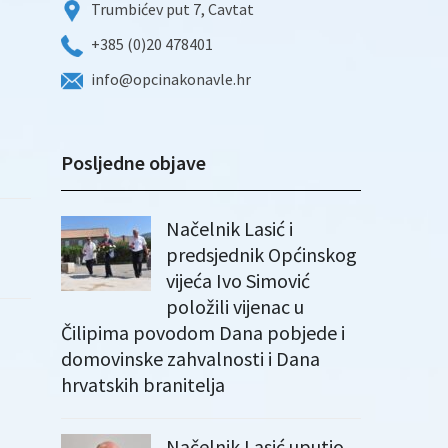
Trumbićev put 7, Cavtat
+385 (0)20 478401
info@opcinakonavle.hr
Posljedne objave
Načelnik Lasić i
predsjednik Općinskog
vijeća Ivo Simović
položili vijenac u
Čilipima povodom Dana pobjede i
domovinske zahvalnosti i Dana
hrvatskih branitelja
Načelnik Lasić uputio