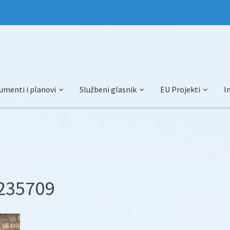
umenti i planovi
Službeni glasnik
EU Projekti
I
235709