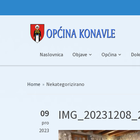
Naslovnica
Objave
Općina
Dok
Home
»
Nekategorizirano
IMG_20231208_
09
pro
2023