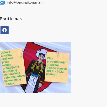
info@opcinakonavle.hr
Pratite nas
facebook