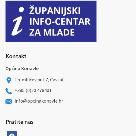
Kontakt
Općina Konavle
Trumbićev put 7, Cavtat
+385 (0)20 478401
info@opcinakonavle.hr
Pratite nas
facebook