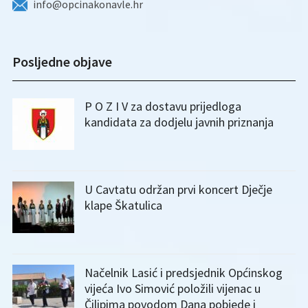
info@opcinakonavle.hr
Posljedne objave
P O Z I V za dostavu prijedloga
kandidata za dodjelu javnih priznanja
U Cavtatu održan prvi koncert Dječje
klape Škatulica
Načelnik Lasić i predsjednik Općinskog
vijeća Ivo Simović položili vijenac u
Čilipima povodom Dana pobjede i