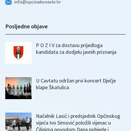
info@opcinakonavle.hr
Posljedne objave
P O Z I V za dostavu prijedloga
kandidata za dodjelu javnih priznanja
U Cavtatu održan prvi koncert Dječje
klape Škatulica
Načelnik Lasić i predsjednik Općinskog
vijeća Ivo Simović položili vijenac u
Čilipima povodom Dana pobjede i