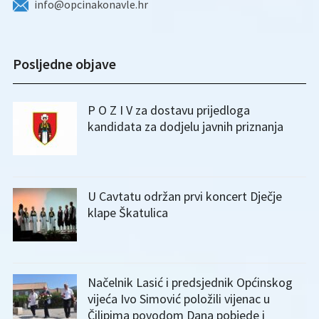
info@opcinakonavle.hr
Posljedne objave
P O Z I V za dostavu prijedloga
kandidata za dodjelu javnih priznanja
U Cavtatu održan prvi koncert Dječje
klape Škatulica
Načelnik Lasić i predsjednik Općinskog
vijeća Ivo Simović položili vijenac u
Čilipima povodom Dana pobjede i