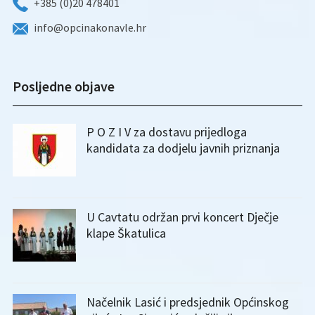
+385 (0)20 478401
info@opcinakonavle.hr
Posljedne objave
P O Z I V za dostavu prijedloga
kandidata za dodjelu javnih priznanja
U Cavtatu održan prvi koncert Dječje
klape Škatulica
Načelnik Lasić i predsjednik Općinskog