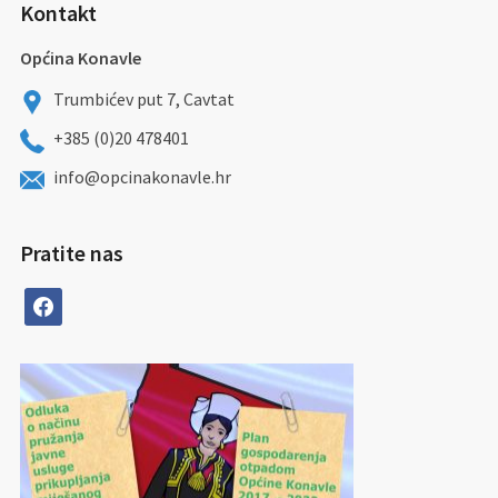
Kontakt
Općina Konavle
Trumbićev put 7, Cavtat
+385 (0)20 478401
info@opcinakonavle.hr
Pratite nas
facebook