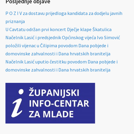
Posljednje objave
P O Z I V za dostavu prijedloga kandidata za dodjelu javnih
priznanja
U Cavtatu održan prvi koncert Dječje klape Škatulica
Načelnik Lasić i predsjednik Općinskog vijeća Ivo Simović
položili vijenac u Čilipima povodom Dana pobjede i
domovinske zahvalnosti i Dana hrvatskih branitelja
Načelnik Lasić uputio čestitku povodom Dana pobjede i
domovinske zahvalnosti i Dana hrvatskih branitelja