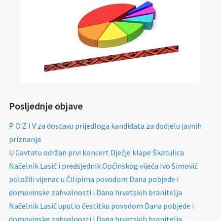
Posljednje objave
P O Z I V za dostavu prijedloga kandidata za dodjelu javnih
priznanja
U Cavtatu održan prvi koncert Dječje klape Škatulica
Načelnik Lasić i predsjednik Općinskog vijeća Ivo Simović
položili vijenac u Čilipima povodom Dana pobjede i
domovinske zahvalnosti i Dana hrvatskih branitelja
Načelnik Lasić uputio čestitku povodom Dana pobjede i
domovinske zahvalnosti i Dana hrvatskih branitelja