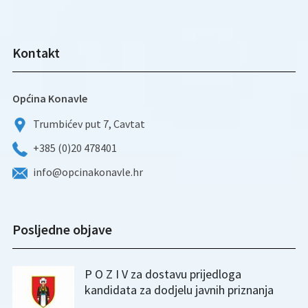
Kontakt
Općina Konavle
Trumbićev put 7, Cavtat
+385 (0)20 478401
info@opcinakonavle.hr
Posljedne objave
P O Z I V za dostavu prijedloga
kandidata za dodjelu javnih priznanja