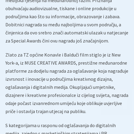
medijska rješenja na međunarodnoj razini. Priznanja
obuhvaćaju audiovizualne, tiskane i online produkcije u
područjima kao što su informacije, obrazovanje i zabava.
Dobitnici nagrada su među najboljima u svom području, a
činjenica da ovo srebro znači automatski ulazak u natjecanje
za Special Awards čini ovu nagradu još značajnijom.
Zlato za TZ općine Konavle i Balduči film stiglo je iz New
York-a, iz MUSE CREATIVE AWARDS, prestižne međunarodne
platforme za dodjelu nagrada za oglašavanje koja nagrađuje
izvrsnost i inovacije u područjima kreativnog dizajna,
oglašavanja i digitalnih medija. Okupljajući umjetnike,
dizajnere i kreativne profesionalce iz cijelog svijeta, nagrada
odaje počast izvanrednom umijeću koje oblikuje uvjerljive
priče i ostavlja trajan utjecaj na publiku.
S kategorijama u rasponu od oglašavanja do digitalnih
medija, zajedno s marketinškim strategijama i PR