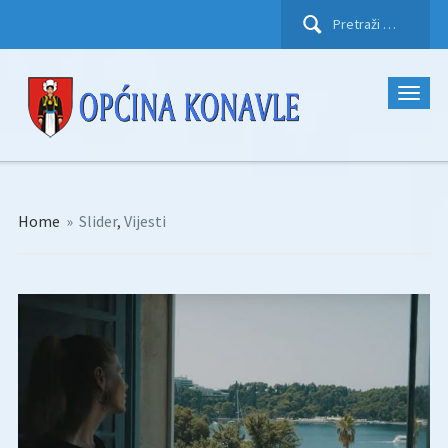
Pretraži:
Home
»
Slider
,
Vijesti