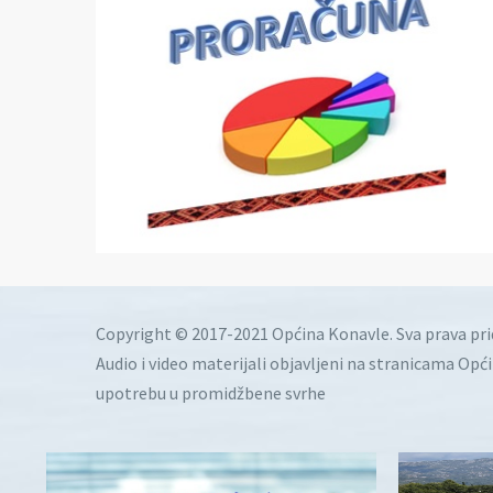
Copyright © 2017-2021 Općina Konavle. Sva prava pr
Audio i video materijali objavljeni na stranicama Opć
upotrebu u promidžbene svrhe