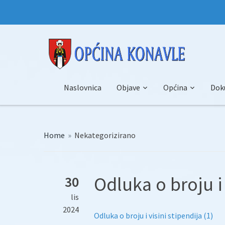
Naslovnica
Objave
Općina
Dok
Home
»
Nekategorizirano
Odluka o broju i 
30
lis
2024
Odluka o broju i visini stipendija (1)