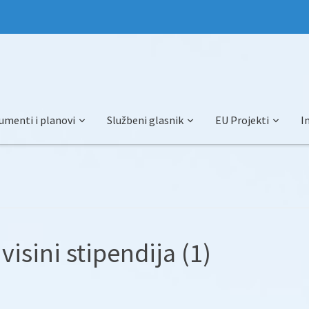
umenti i planovi
Službeni glasnik
EU Projekti
I
visini stipendija (1)