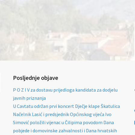
Posljednje objave
P O Z I V za dostavu prijedloga kandidata za dodjelu
javnih priznanja
U Cavtatu održan prvi koncert Dječje klape Škatulica
Načelnik Lasić i predsjednik Općinskog vijeća Ivo
Simović položili vijenac u Čilipima povodom Dana
pobjede i domovinske zahvalnosti i Dana hrvatskih