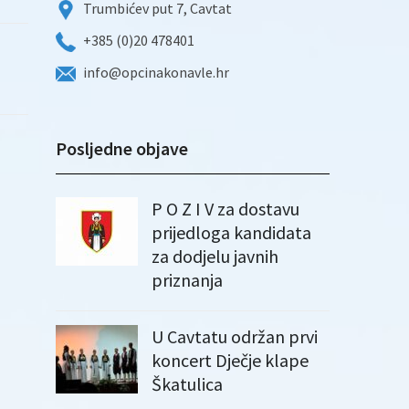
Trumbićev put 7, Cavtat
+385 (0)20 478401
info@opcinakonavle.hr
Posljedne objave
P O Z I V za dostavu
prijedloga kandidata
za dodjelu javnih
priznanja
U Cavtatu održan prvi
koncert Dječje klape
Škatulica