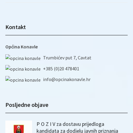
Kontakt
Općina Konavle
Trumbićev put 7, Cavtat
+385 (0)20 478401
info@opcinakonavle.hr
Posljedne objave
P O Z I V za dostavu prijedloga
kandidata za dodjelu javnih priznanja