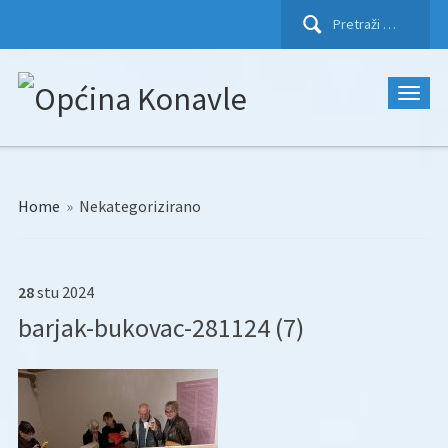
Pretraži:
Home
»
Nekategorizirano
28
stu
2024
barjak-bukovac-281124 (7)