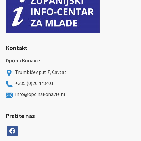
Kontakt
Općina Konavle
Trumbićev put 7, Cavtat
+385 (0)20 478401
info@opcinakonavle.hr
Pratite nas
facebook