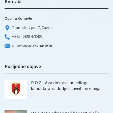
Kontakt
Općina Konavle
Trumbićev put 7, Cavtat
+385 (0)20 478401
info@opcinakonavle.hr
Posljedne objave
P O Z I V za dostavu prijedloga
kandidata za dodjelu javnih priznanja