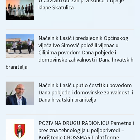
U Cavtatu održan prvi koncert Dječje
klape Škatulica
Načelnik Lasić i predsjednik Općinskog
vijeća Ivo Simović položili vijenac u
Čilipima povodom Dana pobjede i
domovinske zahvalnosti i Dana hrvatskih
branitelja
Načelnik Lasić uputio čestitku povodom
Dana pobjede i domovinske zahvalnosti i
Dana hrvatskih branitelja
POZIV NA DRUGU RADIONICU Pametna i
precizna tehnologija u poljoprivredi –
Korištenje CROSSMART platforme