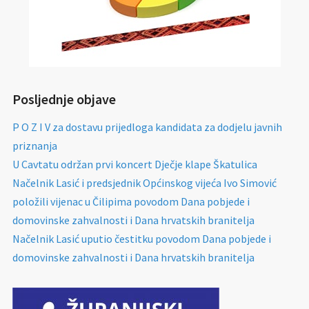
Posljednje objave
P O Z I V za dostavu prijedloga kandidata za dodjelu javnih
priznanja
U Cavtatu održan prvi koncert Dječje klape Škatulica
Načelnik Lasić i predsjednik Općinskog vijeća Ivo Simović
položili vijenac u Čilipima povodom Dana pobjede i
domovinske zahvalnosti i Dana hrvatskih branitelja
Načelnik Lasić uputio čestitku povodom Dana pobjede i
domovinske zahvalnosti i Dana hrvatskih branitelja