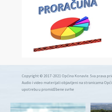
Copyright © 2017-2021 Općina Konavle. Sva prava pr
Audio i video materijali objavljeni na stranicama Opć
upotrebu u promidžbene svrhe