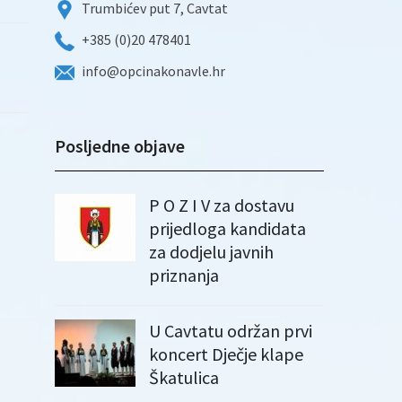
Trumbićev put 7, Cavtat
+385 (0)20 478401
info@opcinakonavle.hr
Posljedne objave
P O Z I V za dostavu
prijedloga kandidata
za dodjelu javnih
priznanja
U Cavtatu održan prvi
koncert Dječje klape
Škatulica