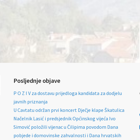
Posljednje objave
P O Z I V za dostavu prijedloga kandidata za dodjelu
javnih priznanja
U Cavtatu održan prvi koncert Dječje klape Škatulica
Načelnik Lasić i predsjednik Općinskog vijeća Ivo
Simović položili vijenac u Čilipima povodom Dana
pobjede i domovinske zahvalnosti i Dana hrvatskih