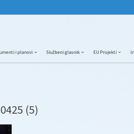
umenti i planovi
Službeni glasnik
EU Projekti
I
0425 (5)