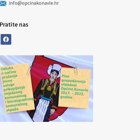
info@opcinakonavle.hr
Pratite nas
facebook