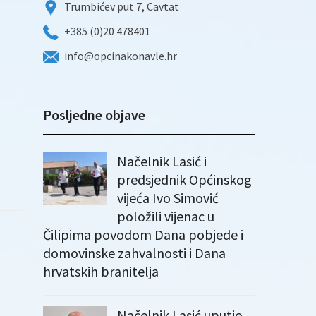
Trumbićev put 7, Cavtat
+385 (0)20 478401
info@opcinakonavle.hr
Posljedne objave
Načelnik Lasić i
predsjednik Općinskog
vijeća Ivo Simović
položili vijenac u
Čilipima povodom Dana pobjede i
domovinske zahvalnosti i Dana
hrvatskih branitelja
Načelnik Lasić uputio