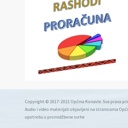
Copyright © 2017-2021 Općina Konavle. Sva prava pr
Audio i video materijali objavljeni na stranicama Opć
upotrebu u promidžbene svrhe