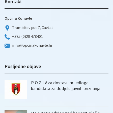
Kontakt
Općina Konavle
Trumbićev put 7, Cavtat
+385 (0)20 478401
info@opcinakonavle.hr
Posljedne objave
P O Z I V za dostavu prijedloga
kandidata za dodjelu javnih priznanja