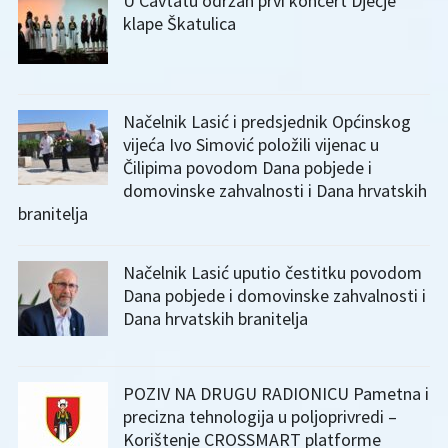
U Cavtatu održan prvi koncert Dječje
klape Škatulica
Načelnik Lasić i predsjednik Općinskog
vijeća Ivo Simović položili vijenac u
Čilipima povodom Dana pobjede i
domovinske zahvalnosti i Dana hrvatskih
branitelja
Načelnik Lasić uputio čestitku povodom
Dana pobjede i domovinske zahvalnosti i
Dana hrvatskih branitelja
POZIV NA DRUGU RADIONICU Pametna i
precizna tehnologija u poljoprivredi –
Korištenje CROSSMART platforme