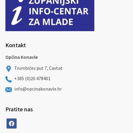
Kontakt
Općina Konavle
Trumbićev put 7, Cavtat
+385 (0)20 478401
info@opcinakonavle.hr
Pratite nas
facebook