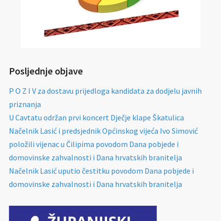
Posljednje objave
P O Z I V za dostavu prijedloga kandidata za dodjelu javnih
priznanja
U Cavtatu održan prvi koncert Dječje klape Škatulica
Načelnik Lasić i predsjednik Općinskog vijeća Ivo Simović
položili vijenac u Čilipima povodom Dana pobjede i
domovinske zahvalnosti i Dana hrvatskih branitelja
Načelnik Lasić uputio čestitku povodom Dana pobjede i
domovinske zahvalnosti i Dana hrvatskih branitelja