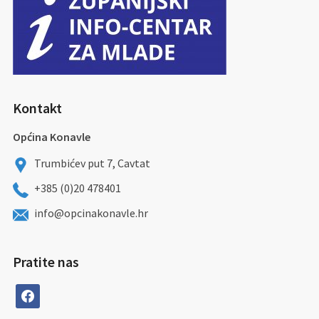
Kontakt
Općina Konavle
Trumbićev put 7, Cavtat
+385 (0)20 478401
info@opcinakonavle.hr
Pratite nas
facebook