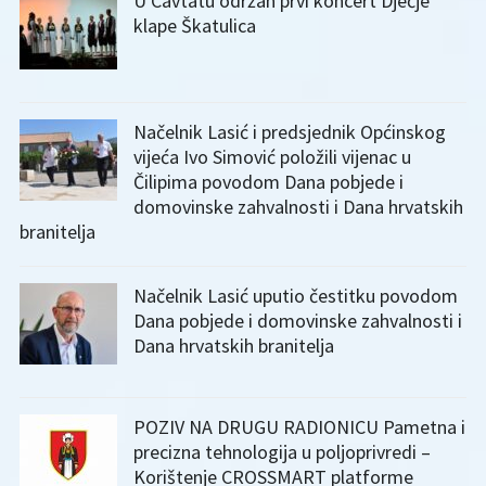
U Cavtatu održan prvi koncert Dječje
klape Škatulica
Načelnik Lasić i predsjednik Općinskog
vijeća Ivo Simović položili vijenac u
Čilipima povodom Dana pobjede i
domovinske zahvalnosti i Dana hrvatskih
branitelja
Načelnik Lasić uputio čestitku povodom
Dana pobjede i domovinske zahvalnosti i
Dana hrvatskih branitelja
POZIV NA DRUGU RADIONICU Pametna i
precizna tehnologija u poljoprivredi –
Korištenje CROSSMART platforme