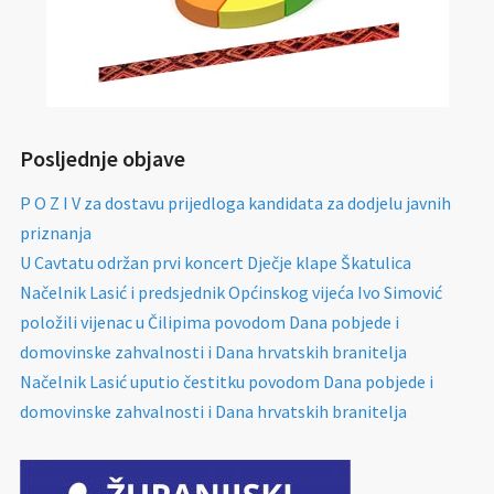
Posljednje objave
P O Z I V za dostavu prijedloga kandidata za dodjelu javnih
priznanja
U Cavtatu održan prvi koncert Dječje klape Škatulica
Načelnik Lasić i predsjednik Općinskog vijeća Ivo Simović
položili vijenac u Čilipima povodom Dana pobjede i
domovinske zahvalnosti i Dana hrvatskih branitelja
Načelnik Lasić uputio čestitku povodom Dana pobjede i
domovinske zahvalnosti i Dana hrvatskih branitelja