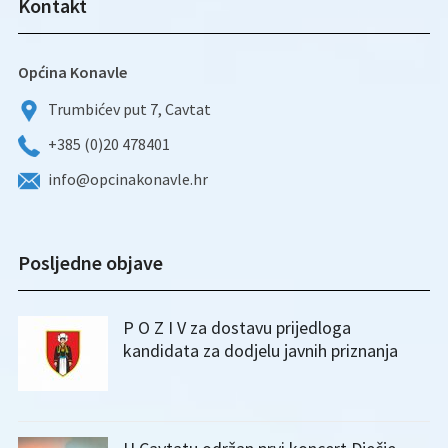
Kontakt
Općina Konavle
Trumbićev put 7, Cavtat
+385 (0)20 478401
info@opcinakonavle.hr
Posljedne objave
P O Z I V za dostavu prijedloga
kandidata za dodjelu javnih priznanja