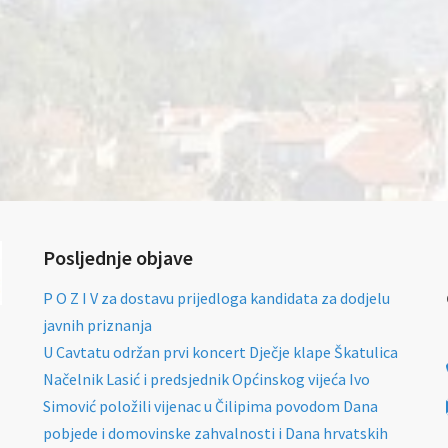
Posljednje objave
P O Z I V za dostavu prijedloga kandidata za dodjelu
javnih priznanja
U Cavtatu održan prvi koncert Dječje klape Škatulica
Načelnik Lasić i predsjednik Općinskog vijeća Ivo
Simović položili vijenac u Čilipima povodom Dana
pobjede i domovinske zahvalnosti i Dana hrvatskih