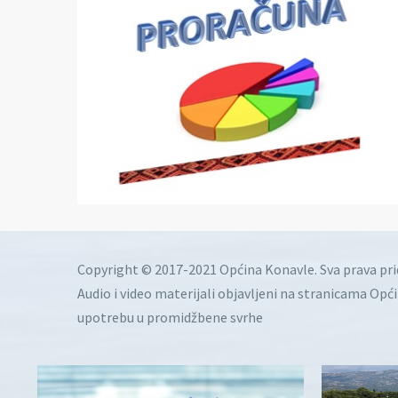
Copyright © 2017-2021 Općina Konavle. Sva prava pr
Audio i video materijali objavljeni na stranicama Opć
upotrebu u promidžbene svrhe