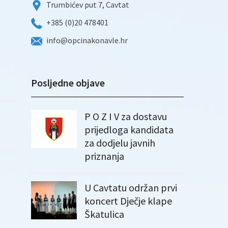
Trumbićev put 7, Cavtat
+385 (0)20 478401
info@opcinakonavle.hr
Posljedne objave
P O Z I V za dostavu
prijedloga kandidata
za dodjelu javnih
priznanja
U Cavtatu održan prvi
koncert Dječje klape
Škatulica