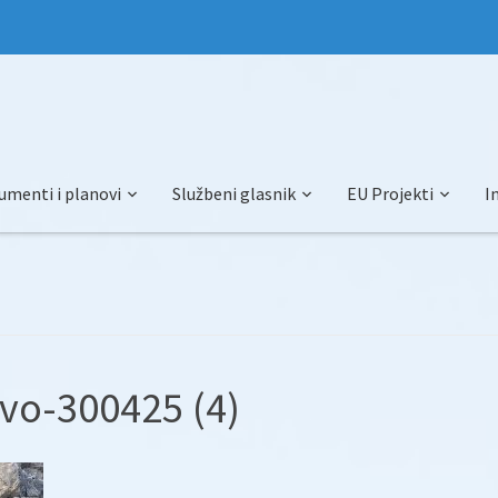
umenti i planovi
Službeni glasnik
EU Projekti
I
vo-300425 (4)