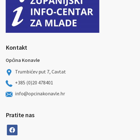
Kontakt
Općina Konavle
Trumbićev put 7, Cavtat
+385 (0)20 478401
info@opcinakonavle.hr
Pratite nas
facebook