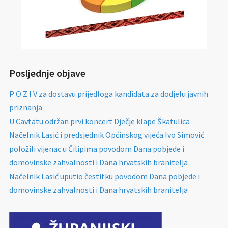
Posljednje objave
P O Z I V za dostavu prijedloga kandidata za dodjelu javnih
priznanja
U Cavtatu održan prvi koncert Dječje klape Škatulica
Načelnik Lasić i predsjednik Općinskog vijeća Ivo Simović
položili vijenac u Čilipima povodom Dana pobjede i
domovinske zahvalnosti i Dana hrvatskih branitelja
Načelnik Lasić uputio čestitku povodom Dana pobjede i
domovinske zahvalnosti i Dana hrvatskih branitelja