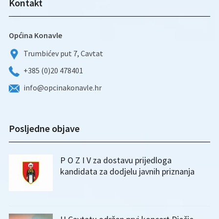
Kontakt
Općina Konavle
Trumbićev put 7, Cavtat
+385 (0)20 478401
info@opcinakonavle.hr
Posljedne objave
P O Z I V za dostavu prijedloga
kandidata za dodjelu javnih priznanja