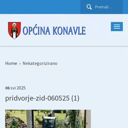
Pretraži:
Home
»
Nekategorizirano
06
svi
2025
pridvorje-zid-060525 (1)