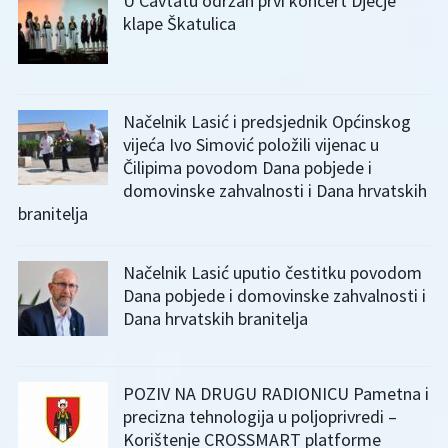
U Cavtatu održan prvi koncert Dječje
klape Škatulica
Načelnik Lasić i predsjednik Općinskog
vijeća Ivo Simović položili vijenac u
Čilipima povodom Dana pobjede i
domovinske zahvalnosti i Dana hrvatskih
branitelja
Načelnik Lasić uputio čestitku povodom
Dana pobjede i domovinske zahvalnosti i
Dana hrvatskih branitelja
POZIV NA DRUGU RADIONICU Pametna i
precizna tehnologija u poljoprivredi –
Korištenje CROSSMART platforme