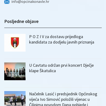
info@opcinakonavle.hr
Posljedne objave
P O Z I V za dostavu prijedloga
kandidata za dodjelu javnih priznanja
U Cavtatu održan prvi koncert Dječje
klape Škatulica
Načelnik Lasić i predsjednik Općinskog
vijeća Ivo Simović položili vijenac u
Čilipima povodom Dana pobjede i