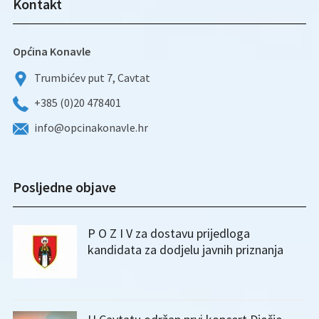
Kontakt
Općina Konavle
Trumbićev put 7, Cavtat
+385 (0)20 478401
info@opcinakonavle.hr
Posljedne objave
P O Z I V za dostavu prijedloga
kandidata za dodjelu javnih priznanja