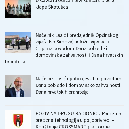
U Cavtatu održan prvi koncert Dječje
klape Škatulica
Načelnik Lasić i predsjednik Općinskog
vijeća Ivo Simović položili vijenac u
Čilipima povodom Dana pobjede i
domovinske zahvalnosti i Dana hrvatskih
branitelja
Načelnik Lasić uputio čestitku povodom
Dana pobjede i domovinske zahvalnosti i
Dana hrvatskih branitelja
POZIV NA DRUGU RADIONICU Pametna i
precizna tehnologija u poljoprivredi –
Korištenje CROSSMART platforme