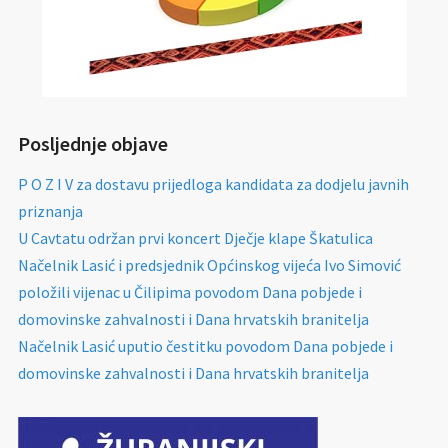
Posljednje objave
P O Z I V za dostavu prijedloga kandidata za dodjelu javnih
priznanja
U Cavtatu održan prvi koncert Dječje klape Škatulica
Načelnik Lasić i predsjednik Općinskog vijeća Ivo Simović
položili vijenac u Čilipima povodom Dana pobjede i
domovinske zahvalnosti i Dana hrvatskih branitelja
Načelnik Lasić uputio čestitku povodom Dana pobjede i
domovinske zahvalnosti i Dana hrvatskih branitelja