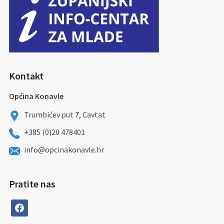
Kontakt
Općina Konavle
Trumbićev put 7, Cavtat
+385 (0)20 478401
info@opcinakonavle.hr
Pratite nas
facebook