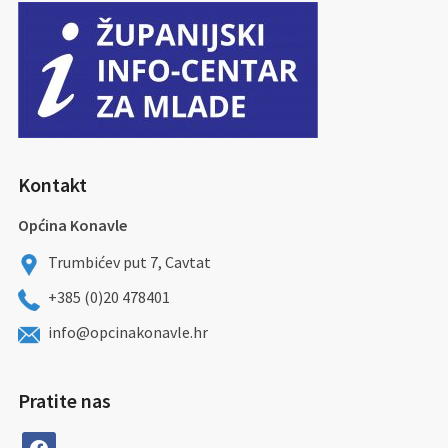
Kontakt
Općina Konavle
Trumbićev put 7, Cavtat
+385 (0)20 478401
info@opcinakonavle.hr
Pratite nas
facebook