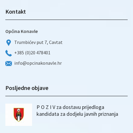
Kontakt
Općina Konavle
Trumbićev put 7, Cavtat
+385 (0)20 478401
info@opcinakonavle.hr
Posljedne objave
P O Z I V za dostavu prijedloga
kandidata za dodjelu javnih priznanja