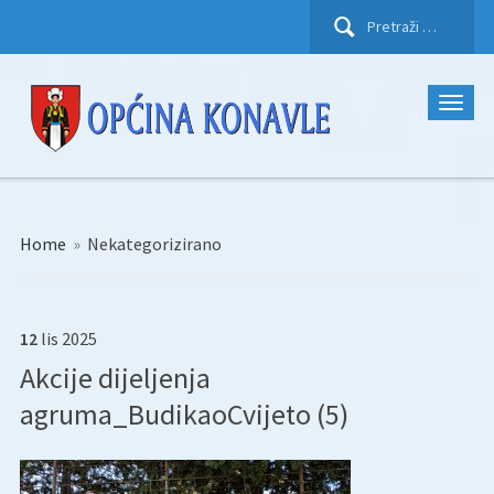
Pretraži:
Home
»
Nekategorizirano
12
lis
2025
Akcije dijeljenja
agruma_BudikaoCvijeto (5)