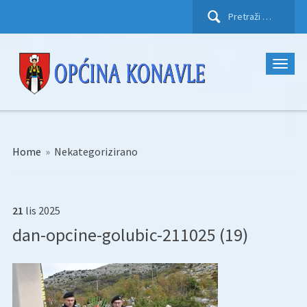
Pretraži:
Home
»
Nekategorizirano
21
lis
2025
dan-opcine-golubic-211025 (19)