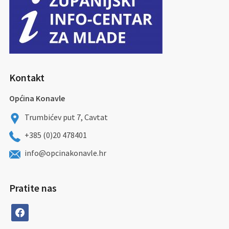
Kontakt
Općina Konavle
Trumbićev put 7, Cavtat
+385 (0)20 478401
info@opcinakonavle.hr
Pratite nas
facebook