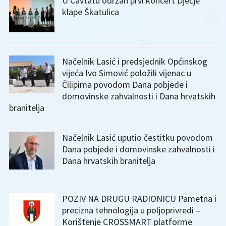
U Cavtatu održan prvi koncert Dječje
klape Škatulica
Načelnik Lasić i predsjednik Općinskog
vijeća Ivo Simović položili vijenac u
Čilipima povodom Dana pobjede i
domovinske zahvalnosti i Dana hrvatskih
branitelja
Načelnik Lasić uputio čestitku povodom
Dana pobjede i domovinske zahvalnosti i
Dana hrvatskih branitelja
POZIV NA DRUGU RADIONICU Pametna i
precizna tehnologija u poljoprivredi –
Korištenje CROSSMART platforme