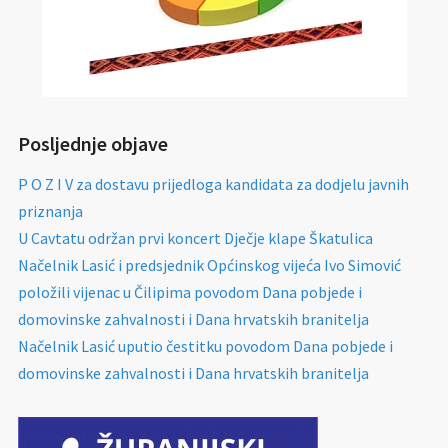
Posljednje objave
P O Z I V za dostavu prijedloga kandidata za dodjelu javnih
priznanja
U Cavtatu održan prvi koncert Dječje klape Škatulica
Načelnik Lasić i predsjednik Općinskog vijeća Ivo Simović
položili vijenac u Čilipima povodom Dana pobjede i
domovinske zahvalnosti i Dana hrvatskih branitelja
Načelnik Lasić uputio čestitku povodom Dana pobjede i
domovinske zahvalnosti i Dana hrvatskih branitelja