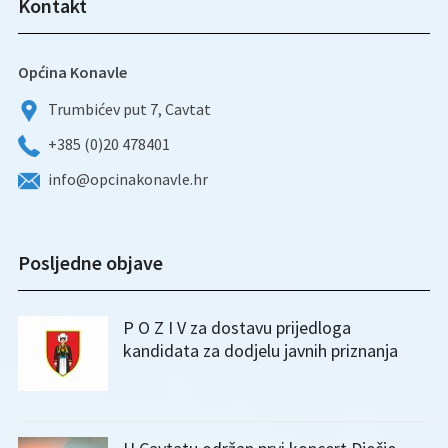
Kontakt
Općina Konavle
Trumbićev put 7, Cavtat
+385 (0)20 478401
info@opcinakonavle.hr
Posljedne objave
P O Z I V za dostavu prijedloga
kandidata za dodjelu javnih priznanja