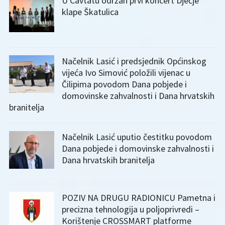
U Cavtatu održan prvi koncert Dječje
klape Škatulica
Načelnik Lasić i predsjednik Općinskog
vijeća Ivo Simović položili vijenac u
Čilipima povodom Dana pobjede i
domovinske zahvalnosti i Dana hrvatskih
branitelja
Načelnik Lasić uputio čestitku povodom
Dana pobjede i domovinske zahvalnosti i
Dana hrvatskih branitelja
POZIV NA DRUGU RADIONICU Pametna i
precizna tehnologija u poljoprivredi –
Korištenje CROSSMART platforme