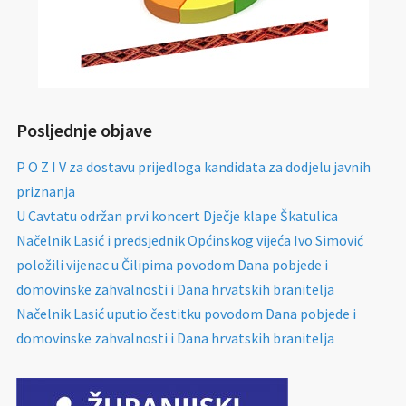
Posljednje objave
P O Z I V za dostavu prijedloga kandidata za dodjelu javnih
priznanja
U Cavtatu održan prvi koncert Dječje klape Škatulica
Načelnik Lasić i predsjednik Općinskog vijeća Ivo Simović
položili vijenac u Čilipima povodom Dana pobjede i
domovinske zahvalnosti i Dana hrvatskih branitelja
Načelnik Lasić uputio čestitku povodom Dana pobjede i
domovinske zahvalnosti i Dana hrvatskih branitelja