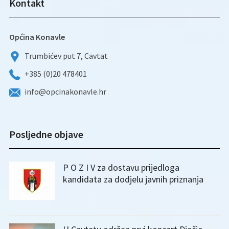
Kontakt
Općina Konavle
Trumbićev put 7, Cavtat
+385 (0)20 478401
info@opcinakonavle.hr
Posljedne objave
P O Z I V za dostavu prijedloga
kandidata za dodjelu javnih priznanja