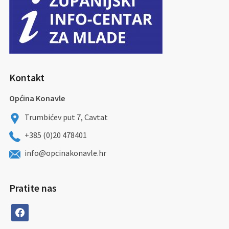
Kontakt
Općina Konavle
Trumbićev put 7, Cavtat
+385 (0)20 478401
info@opcinakonavle.hr
Pratite nas
facebook