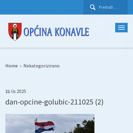
Pretraži:
Home
»
Nekategorizirano
21
lis
2025
dan-opcine-golubic-211025 (2)