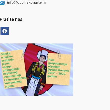
info@opcinakonavle.hr
Pratite nas
facebook