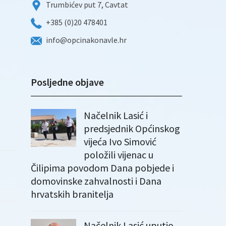
Trumbićev put 7, Cavtat
+385 (0)20 478401
info@opcinakonavle.hr
Posljedne objave
Načelnik Lasić i
predsjednik Općinskog
vijeća Ivo Simović
položili vijenac u
Čilipima povodom Dana pobjede i
domovinske zahvalnosti i Dana
hrvatskih branitelja
Načelnik Lasić uputio