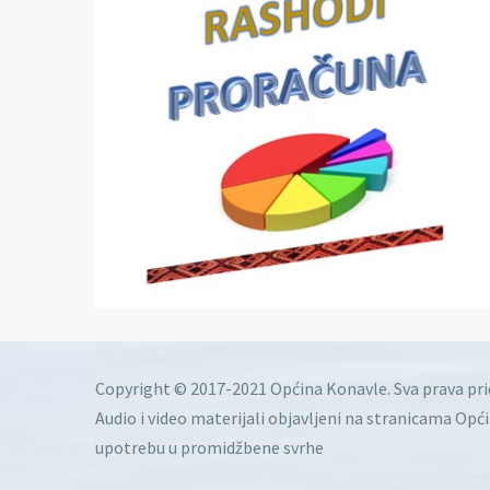
Copyright © 2017-2021 Općina Konavle. Sva prava pr
Audio i video materijali objavljeni na stranicama Opć
upotrebu u promidžbene svrhe