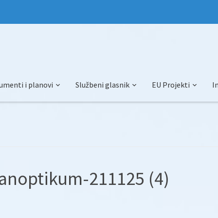
umenti i planovi
Službeni glasnik
EU Projekti
I
anoptikum-211125 (4)