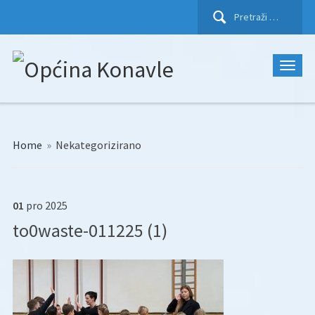
Pretraži:
Home
»
Nekategorizirano
01
pro
2025
to0waste-011225 (1)