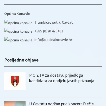
Općina Konavle
Trumbićev put 7, Cavtat
+385 (0)20 478401
info@opcinakonavle.hr
Posljedne objave
P O Z I V za dostavu prijedloga
kandidata za dodjelu javnih priznanja
U Cavtatu održan prvi koncert Dječje