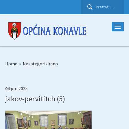
Pretraži:
Home
»
Nekategorizirano
04
pro
2025
jakov-pervititch (5)