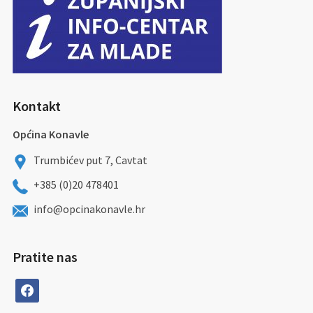
Kontakt
Općina Konavle
Trumbićev put 7, Cavtat
+385 (0)20 478401
info@opcinakonavle.hr
Pratite nas
facebook