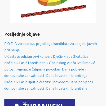
Posljednje objave
P O Z I V za dostavu prijedloga kandidata za dodjelu javnih
priznanja
U Cavtatu održan prvi koncert Dječje klape Škatulica
Načelnik Lasić i predsjednik Općinskog vijeća Ivo Simović
položili vijenac u Čilipima povodom Dana pobjede i
domovinske zahvalnosti i Dana hrvatskih branitelja
Načelnik Lasić uputio čestitku povodom Dana pobjede i
domovinske zahvalnosti i Dana hrvatskih branitelja