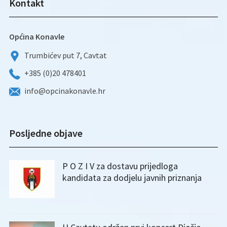
Kontakt
Općina Konavle
Trumbićev put 7, Cavtat
+385 (0)20 478401
info@opcinakonavle.hr
Posljedne objave
P O Z I V za dostavu prijedloga
kandidata za dodjelu javnih priznanja