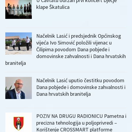
U Cavtatu održan prvi koncert Dječje
klape Škatulica
Načelnik Lasić i predsjednik Općinskog
vijeća Ivo Simović položili vijenac u
Čilipima povodom Dana pobjede i
domovinske zahvalnosti i Dana hrvatskih
branitelja
Načelnik Lasić uputio čestitku povodom
Dana pobjede i domovinske zahvalnosti i
Dana hrvatskih branitelja
POZIV NA DRUGU RADIONICU Pametna i
precizna tehnologija u poljoprivredi –
Korištenje CROSSMART platforme