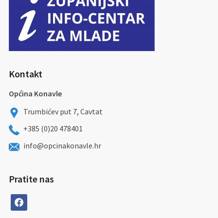
Kontakt
Općina Konavle
Trumbićev put 7, Cavtat
+385 (0)20 478401
info@opcinakonavle.hr
Pratite nas
facebook