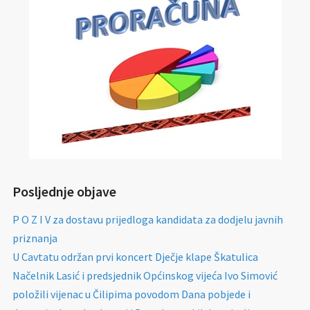
Posljednje objave
P O Z I V za dostavu prijedloga kandidata za dodjelu javnih
priznanja
U Cavtatu održan prvi koncert Dječje klape Škatulica
Načelnik Lasić i predsjednik Općinskog vijeća Ivo Simović
položili vijenac u Čilipima povodom Dana pobjede i