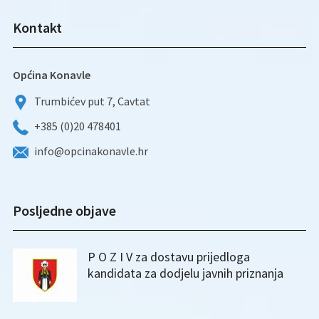
Kontakt
Općina Konavle
Trumbićev put 7, Cavtat
+385 (0)20 478401
info@opcinakonavle.hr
Posljedne objave
P O Z I V za dostavu prijedloga
kandidata za dodjelu javnih priznanja