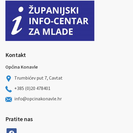
Kontakt
Općina Konavle
Trumbićev put 7, Cavtat
+385 (0)20 478401
info@opcinakonavle.hr
Pratite nas
facebook