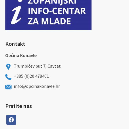
Kontakt
Općina Konavle
Trumbićev put 7, Cavtat
+385 (0)20 478401
info@opcinakonavle.hr
Pratite nas
facebook