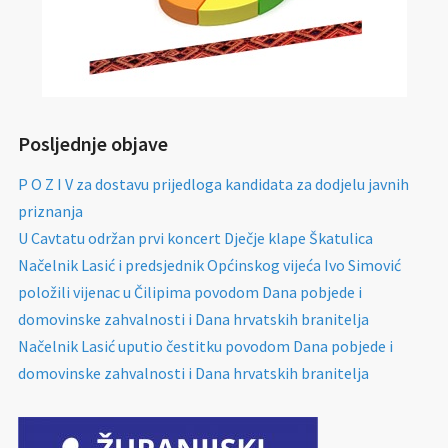
Posljednje objave
P O Z I V za dostavu prijedloga kandidata za dodjelu javnih
priznanja
U Cavtatu održan prvi koncert Dječje klape Škatulica
Načelnik Lasić i predsjednik Općinskog vijeća Ivo Simović
položili vijenac u Čilipima povodom Dana pobjede i
domovinske zahvalnosti i Dana hrvatskih branitelja
Načelnik Lasić uputio čestitku povodom Dana pobjede i
domovinske zahvalnosti i Dana hrvatskih branitelja