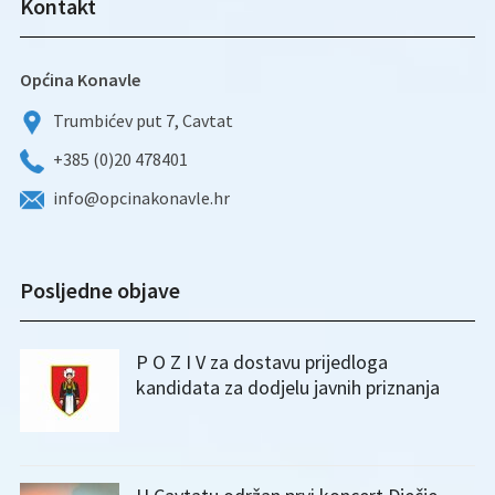
Kontakt
Općina Konavle
Trumbićev put 7, Cavtat
+385 (0)20 478401
info@opcinakonavle.hr
Posljedne objave
P O Z I V za dostavu prijedloga
kandidata za dodjelu javnih priznanja