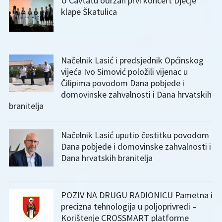
U Cavtatu održan prvi koncert Dječje
klape Škatulica
Načelnik Lasić i predsjednik Općinskog
vijeća Ivo Simović položili vijenac u
Čilipima povodom Dana pobjede i
domovinske zahvalnosti i Dana hrvatskih
branitelja
Načelnik Lasić uputio čestitku povodom
Dana pobjede i domovinske zahvalnosti i
Dana hrvatskih branitelja
POZIV NA DRUGU RADIONICU Pametna i
precizna tehnologija u poljoprivredi –
Korištenje CROSSMART platforme