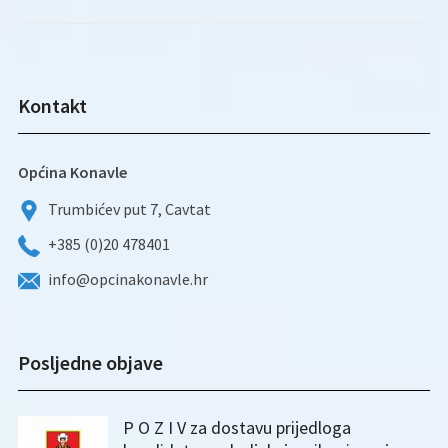
Kontakt
Općina Konavle
Trumbićev put 7, Cavtat
+385 (0)20 478401
info@opcinakonavle.hr
Posljedne objave
P O Z I V za dostavu prijedloga