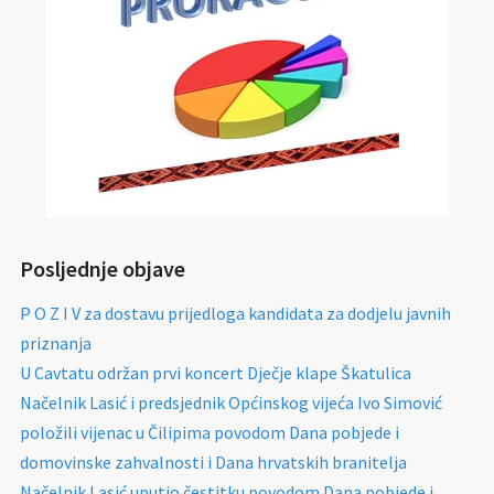
Posljednje objave
P O Z I V za dostavu prijedloga kandidata za dodjelu javnih
priznanja
U Cavtatu održan prvi koncert Dječje klape Škatulica
Načelnik Lasić i predsjednik Općinskog vijeća Ivo Simović
položili vijenac u Čilipima povodom Dana pobjede i
domovinske zahvalnosti i Dana hrvatskih branitelja
Načelnik Lasić uputio čestitku povodom Dana pobjede i